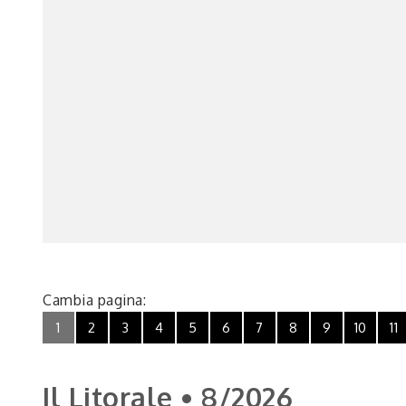
Cambia pagina:
1
2
3
4
5
6
7
8
9
10
11
Il Litorale • 8/2026