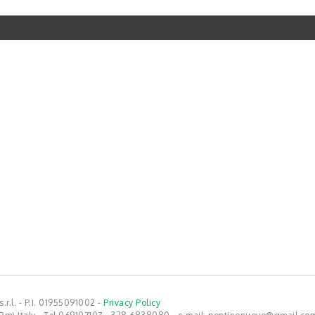
ni
la Burrini. A pag. 5
.r.l. - P.I. 01955091002 -
Privacy Policy