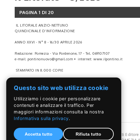
PAGINA 1 DI 20
IL LITORALE ANZIO-NETTUNO
QUINDICINALE D’INFORMAZIONE
ANNO XXVI - N° 8 - 16/30 APRILE 2026
Redazione: Pomezia - Via Pordenone, 17 - Tel. 069107107
e-mail: pontinonuovo@gmail.com • internet: www.ilpontino.it
STAMPATO IN 8.000 COPIE
Il responsabile Adriano Bevilacqua ha passato il testimone a Stefano Fabri
LEGGI DI PIÙ
Questo sito web utilizza cookie
Staffetta nei VVFF
Cerimonia istituzionale con la presenza dei sindaci Aurelio Lo Fazio e Nico
Utilizziamo i cookie per personalizzare
Reparti chiusi e cronica mancanza di personale
contenuti e analizzare il traffico. Per
Ospedale depotenziato
maggiori informazioni consulta la nostra
Lo Fazio e Burrini denunciano i mancati impegni della Asl. A pag. 3
Informativa sulla privacy
.
Accetta tutto
Rifiuta tutto
©Il Pontino
- Reg, Trib. Roma n.399/86 - Angelo Capriotti Editore s