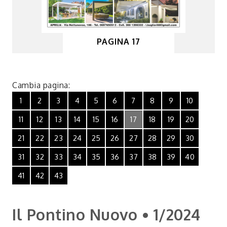
PAGINA 17
Cambia pagina:
1
2
3
4
5
6
7
8
9
10
11
12
13
14
15
16
17
18
19
20
21
22
23
24
25
26
27
28
29
30
31
32
33
34
35
36
37
38
39
40
41
42
43
Il Pontino Nuovo • 1/2024