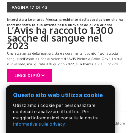
PAGINA 17 DI 43
Intervista a Leonardo Mecca, presidente dell’associazione che ha
incrementato la sua attività nella nuova sede di via Ariosto
L’Avis ha raccolto 1.300
sacche di sangue nel
2023
Una eccellenza della nostra città è sicuramente il punto fisso raccolta
sangue dell’Associazione di volontari “AVIS Pomezia Ardea Odv”. La sua
nuova sede, inaugurata il 18 giugno 2022, è in Pomezia via Ludovico
Ariosto 17-19 angolo viale Manzoni. Il presidente di questa struttura e
l’ingegner Leonardo Mecca.
LEGGI DI PIÙ
- Presidente Mecca l’ultima volta che l’ho intervistata è avvenuto lo scorso
anno in occasione dell’inaugurazione della nuova sede e vi eravate posti
come obiettivo un incremento annuale delle sacche di sangue. Com’è
Questo sito web utilizza cookie
attualmente la situazione?
“Intanto ci tengo a ringraziarla per l’interesse mostrato verso la nostra
Utilizziamo i cookie per personalizzare
Associazione che opera sul territorio da oltre 35 anni.
contenuti e analizzare il traffico. Per
Nell’ultimo anno siano riusciti a raggiungere l’obbiettivo di circa 1.300
maggiori informazioni consulta la nostra
sacche di sangue raccolte presso la nostra nuova sede, di poco superiore
agli anni che precedono l’epidemia da COVID-19.
©Il Pontino
- Reg, Trib. Roma n.399/86 - Angelo Capriotti Editore
Informativa sulla privacy
.
Tale risultato rappresenta per noi un’importante passo in avanti, poichè la
s.r.l. - P.I. 01955091002 -
Privacy Policy