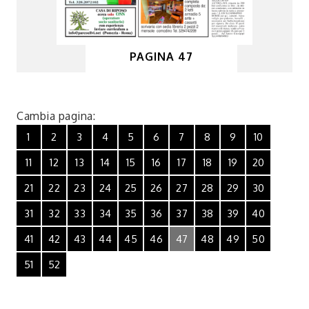
PAGINA 47
Cambia pagina:
1
2
3
4
5
6
7
8
9
10
11
12
13
14
15
16
17
18
19
20
21
22
23
24
25
26
27
28
29
30
31
32
33
34
35
36
37
38
39
40
41
42
43
44
45
46
47
48
49
50
51
52