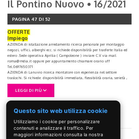
Il Pontino Nuovo • 16/2021
PAGINA 47 DI 52
OFFERTE
Impiego
AZIENDA di istallazione arredamento ricerca personale per montaggio
negozi, uffici, alberghi ecc. si richiede disponibilità per trasferte Italia ed
estero .Sede operativa Aprilia ( Campoleone ) inviare C.V via mail
roma@mdia.it oppure per appuntamento chiamare orario uff
Tel.0697650371
AZIENDA di Lanuvio ricerca montatore con esperienza nel settore
traslochi. Si richiede: disponibilità immediata, flessibilità oraria, serietà ,
residenza limitrofa e versatilità Inviare CV all`indirizzo mail:
info@azcasaremovals.it Tel.3663910137
LEGGI DI PIÙ
AZIENDA in Aprilia ricerca candidate come operaio assemblatore.La
risorsa sarà inserita nel contesto produttivo dello sbavaggio ed
assemblaggio di materiale plastico. sarà affiancata al personale interno in
Questo sito web utilizza cookie
un percorso formativo che gli permetterà al termine di un periodo di 6
mesi di essere autonomo nelle operazioni richieste. Si offre contratto a
Utilizziamo i cookie per personalizzare
tempo determinato di 6 mesi con la possibilità di inserimento diretto in
contenuti e analizzare il traffico. Per
azienda. Si richiede disponibilità a lavorare su turnazione. curriculum a
Tel.tevi.curriculum@gmail.com
maggiori informazioni consulta la nostra