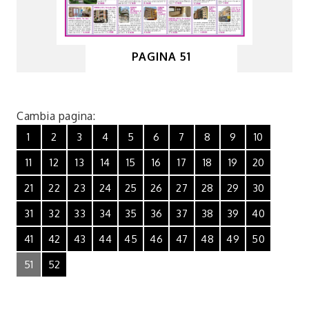
PAGINA 51
Cambia pagina:
1
2
3
4
5
6
7
8
9
10
11
12
13
14
15
16
17
18
19
20
21
22
23
24
25
26
27
28
29
30
31
32
33
34
35
36
37
38
39
40
41
42
43
44
45
46
47
48
49
50
51
52