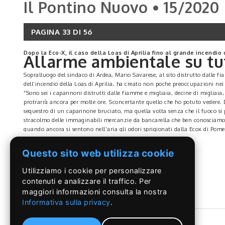
Il Pontino Nuovo • 15/2020
PAGINA 33 DI 56
Dopo la Eco-X, il caso della Loas di Aprilia fino al grande incendio
Allarme ambientale su tutt
Sopralluogo del sindaco di Ardea, Mario Savarese, al sito distrutto dalle f
dell’incendio della Loas di Aprilia, ha creato non poche preoccupazioni nei
“Sono sei i capannoni distrutti dalle fiamme e migliaia, decine di migliaia
protrarrà ancora per molte ore. Sconcertante quello che ho potuto vedere. 
sequestro di un capannone bruciato, ma quella volta senza che il fuoco si
stracolmo delle immaginabili mercanzie da bancarella che ben conosciamo. 
quando ancora si sentono nell’aria gli odori sprigionati dalla Ecox di Pome
territorio, solo apparentemente, tranquillo, ma che ben sappiamo celare ma
LEGGI DI PIÙ
Intanto proprio come aggiornamento della situazione i sindaci di Pomezia,
Questo sito web utilizza cookie
Metropolitana di Roma Capitale, cui appartengono i Comuni di Pomezia, A
“Appena insediati, abbiamo istituito il Nucleo di Controllo Ambientale – a
Utilizziamo i cookie per personalizzare
di stoccaggio che possa rappresentare anche un ipotetico pericolo per la Cit
contenuti e analizzare il traffico. Per
Non possiamo più tollerare altri incendi, per questo le autorità sovraordinat
maggiori informazioni consulta la nostra
In merito agli incendi divampati nelle ultime settimane prima allo stabilim
avere un quadro sempre aggiornato di quanto accaduto. Abbiamo prontamente
Informativa sulla privacy
.
dell’aria. Abbiamo chiesto udienza al nuovo Prefetto proprio per fare il pu
Indipendenza, ma moralmente sono lì con i tanti ragazzi che stanno manife