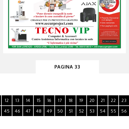
PAGINA 33
12
13
14
15
16
17
18
19
20
21
22
23
45
46
47
48
49
50
51
52
53
54
55
56