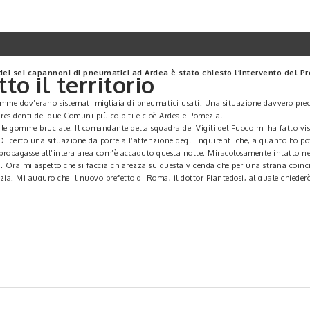
 dei sei capannoni di pneumatici ad Ardea è stato chiesto l’intervento del Pr
o il territorio
iamme dov’erano sistemati migliaia di pneumatici usati. Una situazione davvero preocc
 residenti dei due Comuni più colpiti e cioè Ardea e Pomezia.
, le gomme bruciate. Il comandante della squadra dei Vigili del Fuoco mi ha fatto vis
Di certo una situazione da porre all’attenzione degli inquirenti che, a quanto ho 
 propagasse all’intera area com’è accaduto questa notte. Miracolosamente intatto ne
Ora mi aspetto che si faccia chiarezza su questa vicenda che per una strana coincid
zia. Mi auguro che il nuovo prefetto di Roma, il dottor Piantedosi, al quale chiederò
laffare e perfino mafie”.
 Adriano Zuccalà e di Ardea, Mario Savarese, hanno chiesto udienza al Prefetto di R
rdea, Anzio e Nettuno. L’incontro è in programma per il prossimo 2 settembre.
fferma il sindaco Zuccalà – che periodicamente effettua operazioni di monitoraggio d
tà viene controllato, perché riteniamo che il modo migliore per evitare una seconda Ec
e devono farsi carico di supportare al meglio i controlli preventivi”.
ento Loas di Aprilia e poi al deposito di pneumatici ad Ardea, il Primo Cittadino p
 condiviso sul nostro sito le indicazioni della ASL per la popolazione e stiamo p
nto sugli ultimi accadimenti: la tutela della salute pubblica è per noi una priorità.
stando per il bene del nostro ambiente. Un futuro migliore per la nostra terra può