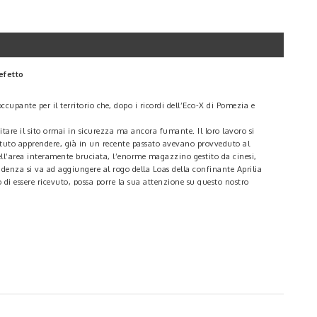
efetto
upante per il territorio che, dopo i ricordi dell’Eco-X di Pomezia e
itare il sito ormai in sicurezza ma ancora fumante. Il loro lavoro si
potuto apprendere, già in un recente passato avevano provveduto al
ll’area interamente bruciata, l’enorme magazzino gestito da cinesi,
enza si va ad aggiungere al rogo della Loas della confinante Aprilia
 di essere ricevuto, possa porre la sua attenzione su questo nostro
oma per discutere della situazione del quadrante sud della Città
el territorio, anche in collaborazione con la ASL e l’Arpa Lazio. Ogni sito
o X sia proprio il controllo serrato sul territorio e quindi la prevenzione.
ometino aggiunge: “Siamo in contatto costante con gli enti preposti per
ubblicando le analisi dei campionamenti dell’Arpa Lazio sulla qualità
 Oggi non potrò essere presente alla manifestazione indetta in piazza
 partire solo da una nuova generazione attiva e consapevole”.