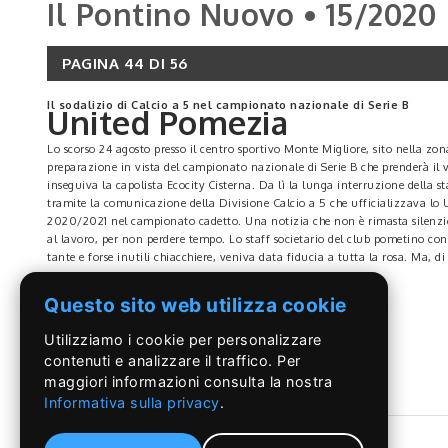
Il Pontino Nuovo • 15/2020
PAGINA 44 DI 56
Il sodalizio di Calcio a 5 nel campionato nazionale di Serie B
United Pomezia
Lo scorso 24 agosto presso il centro sportivo Monte Migliore, sito nella zo
preparazione in vista del campionato nazionale di Serie B che prenderà il 
inseguiva la capolista Ecocity Cisterna. Da lì la lunga interruzione della s
tramite la comunicazione della Divisione Calcio a 5 che ufficializzava lo 
2020/2021 nel campionato cadetto. Una notizia che non è rimasta silenzios
al lavoro, per non perdere tempo. Lo staff societario del club pometino conf
tante e forse inutili chiacchiere, veniva data fiducia a tutta la rosa. Ma,
ancorate. Passata appena una settimana, e la società annuncia i primi colpi 
LEGGI DI PIÙ
anche come laterale offensivo, Gianmarco Paolini. A rendere ancora più bell
Questo sito web utilizza cookie
sua prima apparizione nel panorama nazionale la cui principale caratterist
impreparati e tanto meno frettolosi. Non abbiamo fatto scorrere i titoli d
Utilizziamo i cookie per personalizzare
Daniele Porcelli
contenuti e analizzare il traffico. Per
maggiori informazioni consulta la nostra
Informativa sulla privacy
.