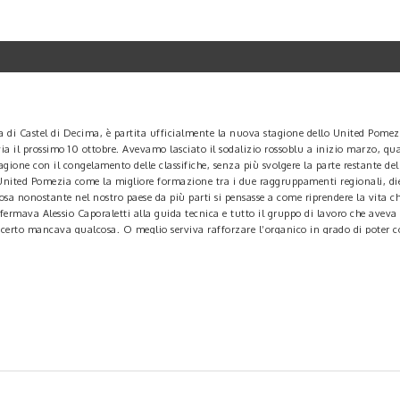
na di Castel di Decima, è partita ufficialmente la nuova stagione dello United Pomezi
via il prossimo 10 ottobre. Avevamo lasciato il sodalizio rossoblu a inizio marzo, 
tagione con il congelamento delle classifiche, senza più svolgere la parte restante de
United Pomezia come la migliore formazione tra i due raggruppamenti regionali, diet
a nonostante nel nostro paese da più parti si pensasse a come riprendere la vita c
ermava Alessio Caporaletti alla guida tecnica e tutto il gruppo di lavoro che aveva 
 di certo mancava qualcosa. O meglio serviva rafforzare l’organico in grado di poter
del mercato. Il primo risponde al nome di Edoardo Savi, pivot classe 1993 con il fiuto
a la notizia è arrivato il parere favorevole della Co.Vi.Sod. (Commissione Vigilanza 
ica è la prestanza fisica? Non poteva tardare la risposta scontata e immediata del 
i coda nel mercato, poiché stiamo valutando alcune trattative intavolate che speriam