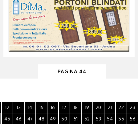
PAGINA 44
12
13
14
15
16
17
18
19
20
21
22
23
45
46
47
48
49
50
51
52
53
54
55
56