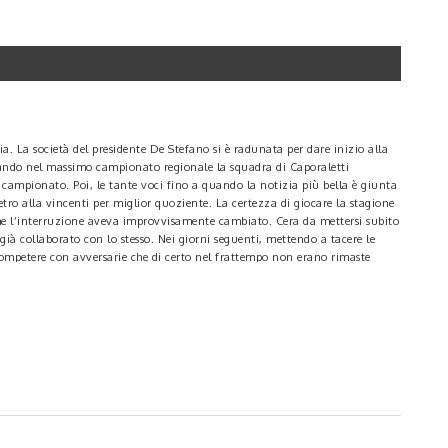
a. La società del presidente De Stefano si è radunata per dare inizio alla
quando nel massimo campionato regionale la squadra di Caporaletti
l campionato. Poi, le tante voci fino a quando la notizia più bella è giunta
ro alla vincenti per miglior quoziente. La certezza di giocare la stagione
he l’interruzione aveva improvvisamente cambiato. Cera da mettersi subito
già collaborato con lo stesso. Nei giorni seguenti, mettendo a tacere le
 competere con avversarie che di certo nel frattempo non erano rimaste
 affino del gol, a seguire è la volta del centrale difensivo, atto a giocare
Società Dilettantistiche). C’è da chiedersi: Tutto qui, per una società alla
presidente De Stefano. “Non siamo degli sprovveduti, e non piace essere
o quanto prima di chiudere e svelare i nomi”.