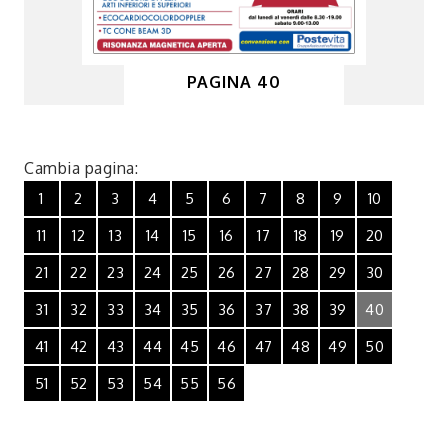
PAGINA 40
Cambia pagina:
1
2
3
4
5
6
7
8
9
10
11
12
13
14
15
16
17
18
19
20
21
22
23
24
25
26
27
28
29
30
31
32
33
34
35
36
37
38
39
40
41
42
43
44
45
46
47
48
49
50
51
52
53
54
55
56