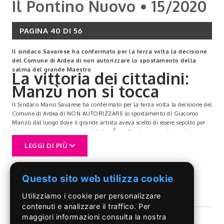
Il Pontino Nuovo • 15/2020
PAGINA 40 DI 56
Il sindaco Savarese ha confermato per la terza volta la decisione
del Comune di Ardea di non autorizzare lo spostamento della
salma del grande Maestro
La vittoria dei cittadini:
Manzù non si tocca
Il Sindaco Mario Savarese ha confermato per la terza volta la decisione del
Comune di Ardea di NON AUTORIZZARE lo spostamento di Giacomo
Manzù dal luogo dove il grande artista aveva scelto di essere sepolto per
riposare per sempre in pace ad Ardea. È quello che aveva chiesto il
Comitato Popolare “Pace per Manzù”, con il sostegno dell’Ecomuseo Lazio
LEGGI DI PIÙ
Virgiliano, nella lettera di messa in mora inviata al sindaco il 10 agosto
2020.
Il nuovo tentativo di sradicare Manzù da Ardea era cominciato un anno
Questo sito web utilizza cookie
fa quando le due direttrici statali del Museo Manzù, Edith Gabrielli e
Maria Giuseppina Di Monte, all’improvviso e senza alcun rispetto della
volontà di Giacomo Manzù, avevano autorizzato la rimozione della
Utilizziamo i cookie per personalizzare
salma dell’artista sepolto nel giardino del suo museo.
contenuti e analizzare il traffico. Per
Il consiglio comunale di Ardea, il 23 maggio 2019, approvava
maggiori informazioni consulta la nostra
all’unanimità una mozione che impegnava l’amministrazione comunale