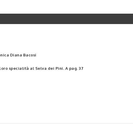
ionica Diana Bacosi
oro specialità al Selva dei Pini. A pag. 37
A pag. 32