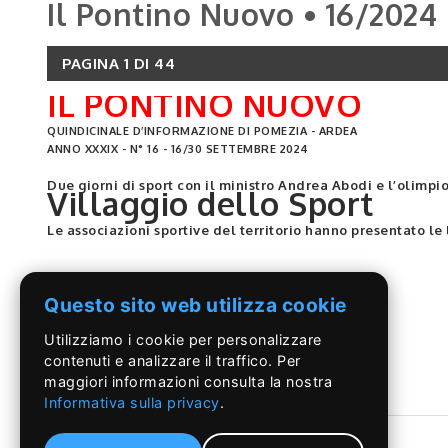
Il Pontino Nuovo • 16/2024
PAGINA 1 DI 44
IL PONTINO NUOVO
QUINDICINALE D’INFORMAZIONE DI POMEZIA - ARDEA
ANNO XXXIX - N° 16 - 16/30 SETTEMBRE 2024
Due giorni di sport con il ministro Andrea Abodi e l’olimp
Villaggio dello Sport
Le associazioni sportive del territorio hanno presentato le l
Tributo musicale nel giorno del suo compleanno
Omaggio a Califano
LEGGI DI PIÙ
Questo sito web utilizza cookie
Anche Maurizio Mattioli è intervenuto con la sua comicità. 
Utilizziamo i cookie per personalizzare
contenuti e analizzare il traffico. Per
maggiori informazioni consulta la nostra
Informativa sulla privacy
.