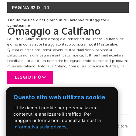
PAGINA 32 DI 44
Tributo musicale nel giorno in cui avrebbe festeggiato il
compleanno
Omaggio a Califano
La Città di Ardea ha reso omaggio al celebre artista Franco Califano, nel
giorno in cui avrebbe festeggiato il suo compleanno, il 14 settembre.
Questa celebrazione, ormai divenuta una tradizione, ha visto la
partecipazione di artisti e amanti della musica, tutti uniti nel ricordare
l’eredità culturale di un uomo che ha segnato profondamente il panorama
musicale italiano. Antonella Cofano, Consigliere Comunale di Ardea, ha
sottolineato l’importanza dell’evento per la comunità.
LEGGI DI PIÙ
“Franco Califano – ha detto la Cofano -, riposa nella nostra città, e
rappresenta un simbolo di arte e passione. A nome dell’Assessorato alla
Cultura del Comune di Ardea, guidato da Barbara Assaiante e dal Sindaco
Maurizio Cremonini, è stata espressa una profonda gratitudine per il
Questo sito web utilizza cookie
successo di questo evento”.
La celebrazione dunque ha dimostrato quanto sia vivo il ricordo di
Utilizziamo i cookie per personalizzare
Califano tra i cittadini e i tanti fan accorsi per l’occasione. Sotto la
contenuti e analizzare il traffico. Per
direzione artistica di Alberto Laurenti, la serata ha preso vita in
maggiori informazioni consulta la nostra
un’atmosfera di festa e nostalgia, con esibizioni emozionanti da parte di
©Il Pontino
- Reg, Trib. Roma n.399/86 - Angelo Capriotti Editore
talentuosi musicisti. Tra questi, Nadia Natali ha incantato il pubblico con
Informativa sulla privacy
.
s.r.l. - P.I. 01955091002 -
Privacy Policy
la sua voce inconfondibile, trasmettendo le emozioni e la poesia tipiche