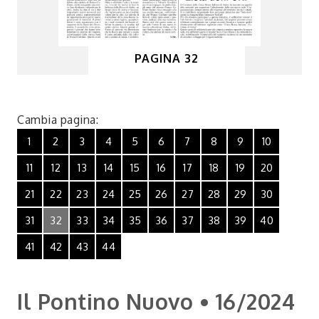
PAGINA 32
Cambia pagina:
1
2
3
4
5
6
7
8
9
10
11
12
13
14
15
16
17
18
19
20
21
22
23
24
25
26
27
28
29
30
31
32
33
34
35
36
37
38
39
40
41
42
43
44
Il Pontino Nuovo • 16/2024