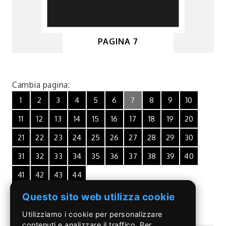
PAGINA 7
Cambia pagina:
1
2
3
4
5
6
7
8
9
10
11
12
13
14
15
16
17
18
19
20
21
22
23
24
25
26
27
28
29
30
31
32
33
34
35
36
37
38
39
40
41
42
43
44
Questo sito web utilizza cookie
Utilizziamo i cookie per personalizzare
contenuti e analizzare il traffico. Per