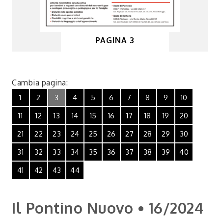
PAGINA 3
Cambia pagina:
1
2
3
4
5
6
7
8
9
10
11
12
13
14
15
16
17
18
19
20
21
22
23
24
25
26
27
28
29
30
31
32
33
34
35
36
37
38
39
40
41
42
43
44
Il Pontino Nuovo • 16/2024