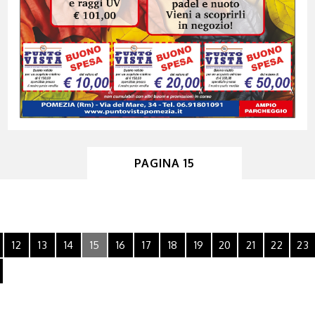
PAGINA 15
12
13
14
15
16
17
18
19
20
21
22
23