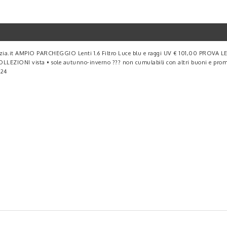
ia.it AMPIO PARCHEGGIO Lenti 1.6 Filtro Luce blu e raggi UV € 101,00 PROVA LE 
VE COLLEZIONI vista • sole autunno-inverno ??? non cumulabili con altri buoni e
024