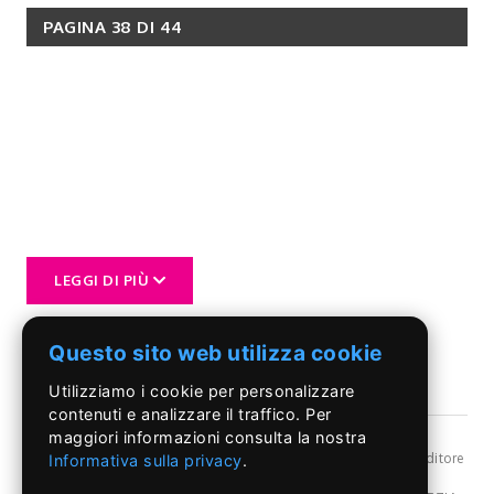
PAGINA 38 DI 44
LEGGI DI PIÙ
Questo sito web utilizza cookie
Utilizziamo i cookie per personalizzare
contenuti e analizzare il traffico. Per
maggiori informazioni consulta la nostra
©Il Pontino
- Reg, Trib. Roma n.399/86 - Angelo Capriotti Editore
Informativa sulla privacy
.
s.r.l. - P.I. 01955091002 -
Privacy Policy