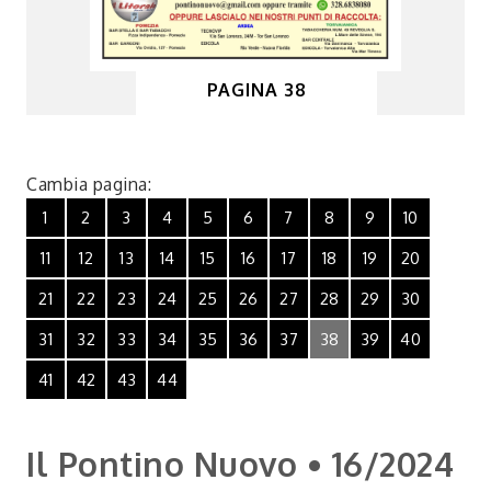
PAGINA 38
Cambia pagina:
1
2
3
4
5
6
7
8
9
10
11
12
13
14
15
16
17
18
19
20
21
22
23
24
25
26
27
28
29
30
31
32
33
34
35
36
37
38
39
40
41
42
43
44
Il Pontino Nuovo • 16/2024