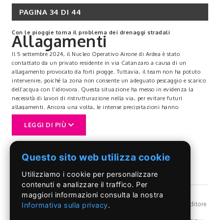
PAGINA 34 DI 44
Con le pioggie torna il problema dei drenaggi stradali
Allagamenti
Il 5 settembre 2024, il Nucleo Operativo Airone di Ardea è stato
contattato da un privato residente in via Catanzaro a causa di un
allagamento provocato da forti piogge. Tuttavia, il team non ha potuto
intervenire, poiché la zona non consente un adeguato pescaggio e scarico
dell’acqua con l’idrovora. Questa situazione ha messo in evidenza la
necessità di lavori di ristrutturazione nella via, per evitare futuri
allagamenti. Ancora una volta, le intense precipitazioni hanno
sottolineato quante molte strade necessitino di un rifacimento radicale
LEGGI DI PIÙ
per garantire una migliore gestione delle acque meteoriche.
In risposta a questi eventi, continua il monitoraggio sul territorio per altri
allagamenti e sopralluoghi per rami pericolanti. Il Nucleo operativo Airone
ha avviato un monitoraggio costante del territorio per identificare altre
Questo sito web utilizza cookie
aree a rischio di allagamenti. Interventi tempestivi sono essenziali per
prevenire danni e garantire la sicurezza dei cittadini.
Utilizziamo i cookie per personalizzare
È sempre più urgente un progetto di ristrutturazione delle strade da parte
contenuti e analizzare il traffico. Per
dell’Amministrazione Comunale, per affrontare le emergenze nel corso di
maggiori informazioni consulta la nostra
piogge intense.
©Il Pontino
- Reg, Trib. Roma n.399/86 - Angelo Capriotti Editore
Questo inizio di mese di settembre è stato caratterizzato da giornate di
Informativa sulla privacy
.
s.r.l. - P.I. 01955091002 -
Privacy Policy
forte maltempo. In particolare lo scorso 5 settembre, a Tor San Lorenzo,