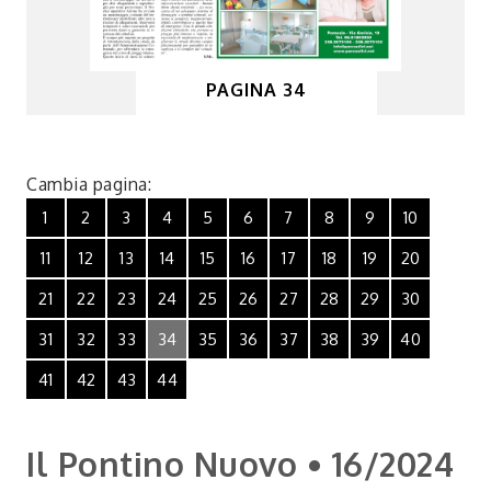
PAGINA 34
Cambia pagina:
1
2
3
4
5
6
7
8
9
10
11
12
13
14
15
16
17
18
19
20
21
22
23
24
25
26
27
28
29
30
31
32
33
34
35
36
37
38
39
40
41
42
43
44
Il Pontino Nuovo • 16/2024