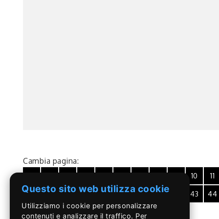
Cambia pagina:
1
2
3
4
5
6
7
8
9
10
11
Questo sito web utilizza cookie
34
35
36
37
38
39
40
41
42
43
44
Utilizziamo i cookie per personalizzare
contenuti e analizzare il traffico. Per