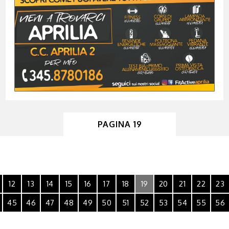
PAGINA 19
12
13
14
15
16
17
18
19
20
21
22
23
45
46
47
48
49
50
51
52
53
54
55
56