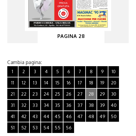
PAGINA 28
Cambia pagina:
1
2
3
4
5
6
7
8
9
10
11
12
13
14
15
16
17
18
19
20
21
22
23
24
25
26
27
28
29
30
31
32
33
34
35
36
37
38
39
40
41
42
43
44
45
46
47
48
49
50
51
52
53
54
55
56