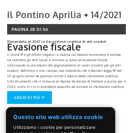
Il Pontino Aprilia • 14/2021
PAGINA 28 DI 56
Rimandata al 2022 la riscossione coattiva di atti scaduti
Evasione fiscale
Il Covid 19 e gli effetti negativi a caduta sul tessuto economico e sociale,
ha costretto gli enti locali a rinviare la lotta all’evasione fiscale
utilizzando lo strumento del pignoramento di conti correnti per gli atti
scaduti, definitivi e non riscossi, dal momento che il decreto legge 99 del
30 giugno scorso ha previsto anche il blocco della riscossione coattiva.
Uno strumento che il Comune di Aprilia ha deciso di mettere a punto per il
2022, anno in cui si procederà appunto ad avviare la riscossione coattiva
di atti scaduti, definitivi e non ancora riscossi in particolare relativi alla
LEGGI DI PIÙ
Tari, ma anche a portare avanti attività di recupero dell’evasione fiscale in
accordo con la Guardia di Finanza e l’Agenzia delle entrate, attraverso la
stipula di uno specifico protocollo di intesa. Stando ai contenuti del
Documento Unico di Programmazione, per il 2021 l’ente di piazza Roma
Questo sito web utilizza cookie
non è comunque rimasto con le mani in mano ed ha proseguito una
intesa attività di verifica che ha permesso agli uffici di accertare
Utilizziamo i cookie per personalizzare
ammanchi relativi agli anni passati e annualità non ancora in