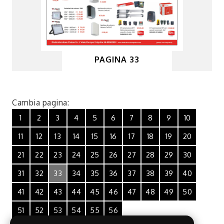
PAGINA 33
Cambia pagina:
1
2
3
4
5
6
7
8
9
10
11
12
13
14
15
16
17
18
19
20
21
22
23
24
25
26
27
28
29
30
31
32
33
34
35
36
37
38
39
40
41
42
43
44
45
46
47
48
49
50
51
52
53
54
55
56