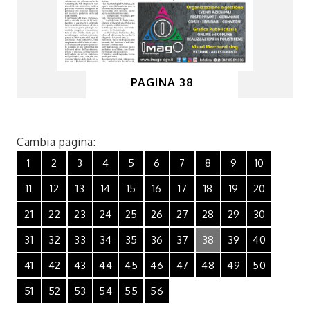
PAGINA 38
Cambia pagina:
1
2
3
4
5
6
7
8
9
10
11
12
13
14
15
16
17
18
19
20
21
22
23
24
25
26
27
28
29
30
31
32
33
34
35
36
37
38
39
40
41
42
43
44
45
46
47
48
49
50
51
52
53
54
55
56