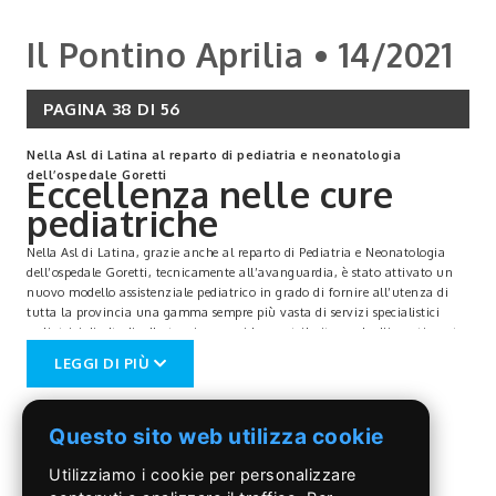
Il Pontino Aprilia • 14/2021
PAGINA 38 DI 56
Nella Asl di Latina al reparto di pediatria e neonatologia
dell’ospedale Goretti
Eccellenza nelle cure
pediatriche
Nella Asl di Latina, grazie anche al reparto di Pediatria e Neonatologia
dell’ospedale Goretti, tecnicamente all’avanguardia, è stato attivato un
nuovo modello assistenziale pediatrico in grado di fornire all’utenza di
tutta la provincia una gamma sempre più vasta di servizi specialistici
pediatrici di alto livello tecnico, a cui ha contribuito anche l’investimento
aziendale sul patrimonio
LEGGI DI PIÙ
professionale per lo sviluppo di competenze specialistiche. Il programma
innovativo nasce da una collaborazione tra la ASL di Latina e l’Università
di Roma Sapienza e i pediatri di famiglia.
Questo sito web utilizza cookie
Le attività sono orientate su due aree principali di competenza: quella
Neonatologica e quella Pediatrica.
In particolare, il team della Neonatologia sta sviluppando un intenso
Utilizziamo i cookie per personalizzare
lavoro di squadra con il personale ostetrico e ginecologico, per garantire