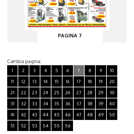
PAGINA 7
Cambia pagina:
1
2
3
4
5
6
7
8
9
10
11
12
13
14
15
16
17
18
19
20
21
22
23
24
25
26
27
28
29
30
31
32
33
34
35
36
37
38
39
40
41
42
43
44
45
46
47
48
49
50
51
52
53
54
55
56