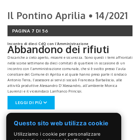
Il Pontino Aprilia • 14/2021
PAGINA 7 DI 56
Incontro di dieci CdQ con l’Amministrazione
Abbandono dei rifiuti
Discariche a cielo aperto, miasmi e sicurezza. Sono questi i temi affrontati
nelle scorse settimane da dieci comitati di quartiere in occasione di un
incontro con l’amministrazione comunale, che si è svolto presso l’aula
consiliare del Comune di Aprilia e al quale hanno preso parte il sindaco
Antonio Terra, l’assessore ai servizi sociali Francesca Barbaliscia, alle
attività produttive Alessandro D’Alessandro, all’ambiente Monica
Laurenzi e il vicesindaco Lanfranco Principi.
Tra i temi affrontati dai cittadini, anche l’elevato costo per la Tari che
LEGGI DI PIÙ
questi dovranno sostenere.
“C’è stata un’ampia discussione - sottolinea il presidente di Borgata Agip
Adriano Lemma - su alcuni problemi che ci toccano da vicino, dalle
discariche abbandonate, all’abbandono dei rifiuti, ai miasmi, al
Questo sito web utilizza cookie
pagamento della Tari, che si riversa sui cittadini onesti, fino ai sistemi di
videosorveglianza, alla sicurezza nelle periferie, oltre al collegamento
Utilizziamo i cookie per personalizzare
delle zone non coperte attualmente dalla fibra.