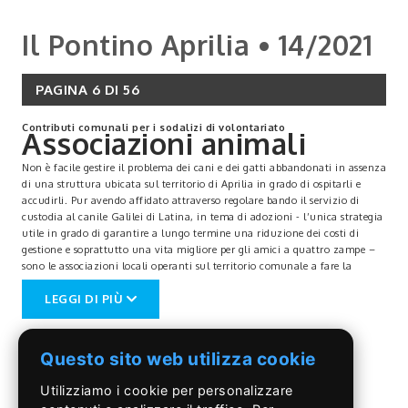
Il Pontino Aprilia • 14/2021
PAGINA 6 DI 56
Contributi comunali per i sodalizi di volontariato
Associazioni animali
Non è facile gestire il problema dei cani e dei gatti abbandonati in assenza
di una struttura ubicata sul territorio di Aprilia in grado di ospitarli e
accudirli. Pur avendo affidato attraverso regolare bando il servizio di
custodia al canile Galilei di Latina, in tema di adozioni - l’unica strategia
utile in grado di garantire a lungo termine una riduzione dei costi di
gestione e soprattutto una vita migliore per gli amici a quattro zampe –
sono le associazioni locali operanti sul territorio comunale a fare la
differenza, rappresentando un fondamentale anello di congiunzione tra
LEGGI DI PIÙ
le istituzioni e i cittadini che spesso e volentieri si fanno avanti per
adottare cani e gatti randagi.
Un lavoro impegnativo e costante quello dei volontari, proseguito anche
dopo la scelta dell’ente di affidare a una struttura fuori città la custodia
Questo sito web utilizza cookie
degli animali, determinando la chiusura del canile di via Torre del
Padiglione dove si erano riscontrati dei problemi solo dal punto di vista
Utilizziamo i cookie per personalizzare
urbanistico.