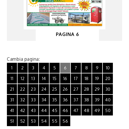
PAGINA 6
Cambia pagina:
1
2
3
4
5
6
7
8
9
10
11
12
13
14
15
16
17
18
19
20
21
22
23
24
25
26
27
28
29
30
31
32
33
34
35
36
37
38
39
40
41
42
43
44
45
46
47
48
49
50
51
52
53
54
55
56