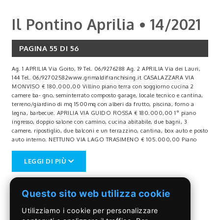
Il Pontino Aprilia • 14/2021
PAGINA 55 DI 56
Ag. 1 APRILIA Via Goito, 19 Tel. 06/9276288 Ag. 2 APRILIA Via dei Lauri,
144 Tel. 06/92702582www.grimaldifranchising.it CASALAZZARA VIA
MONVISO € 180.000,00 Villino piano terra con soggiorno cucina 2
camere ba- gno, seminterrato composto garage, locale tecnico e cantina,
terreno/giardino di mq 1500mq con alberi da frutto, piscina, forno a
legna, barbecue. APRILIA VIA GUIDO ROSSA € 180.000,00 1° piano
ingresso, doppio salone con camino, cucina abitabile, due bagni, 3
camere, ripostiglio, due balconi e un terrazzino, cantina, box auto e posto
auto interno. NETTUNO VIA LAGO TRASIMENO € 105.000,00 Piano
terra soggiorno con cucina a vista, due camere da letto, bagno e splendido
giardino di mq 270 ca. An- nessa cantina e 2 posti auto recintati. APRILIA
LEGGI DI PIÙ
VIA DELLE REGIONI € 179.000,00 3° piano soggiorno con angolo
cottura, due camere da letto, bagno, balcone e terrazzo coperto di 40 mq
circa con ampio affaccio, box auto. APRILIA DEI MILLE € 230.000,00 1°
Questo sito web utilizza cookie
piano, ingresso, salone, cucina abitabile, 3 ca- mere, due bagni,
ripostiglio, balcone, terrazzo con affaccio sul parco e box auto. lo et-
Utilizziamo i cookie per personalizzare
APRILIA - AFFITTASI Centralissimi APPARTAMENTI Bilocali / Trilocali di
varie metrature , mai abitati di nuova costruzioni. A partire da € 550,00