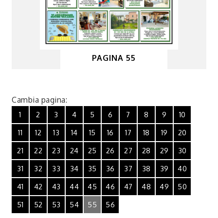
PAGINA 55
Cambia pagina:
1
2
3
4
5
6
7
8
9
10
11
12
13
14
15
16
17
18
19
20
21
22
23
24
25
26
27
28
29
30
31
32
33
34
35
36
37
38
39
40
41
42
43
44
45
46
47
48
49
50
51
52
53
54
55
56