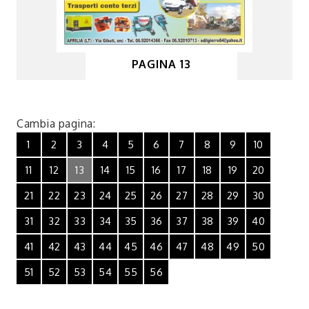
PAGINA 13
Cambia pagina:
1
2
3
4
5
6
7
8
9
10
11
12
13
14
15
16
17
18
19
20
21
22
23
24
25
26
27
28
29
30
31
32
33
34
35
36
37
38
39
40
41
42
43
44
45
46
47
48
49
50
51
52
53
54
55
56