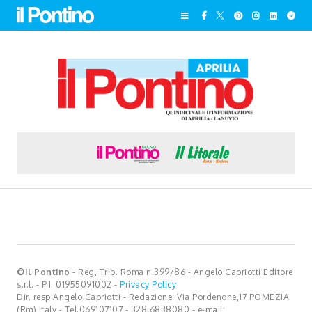
©Il Pontino
- Reg, Trib. Roma n.399/86 - Angelo Capriotti Editore
s.r.l. - P.I. 01955091002 -
Privacy Policy
Dir. resp Angelo Capriotti - Redazione: Via Pordenone,17 POMEZIA
(Rm) Italy - Tel.069107107 - 328.6838080 - e-mail: