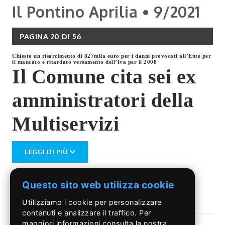
Il Pontino Aprilia • 9/2021
PAGINA 20 DI 56
Chiesto un risarcimento di 827mila euro per i danni provocati all’Ente per
il mancato e ritardato versamento dell’Iva per il 2008
Il Comune cita sei ex
amministratori della
Multiservizi
LEGGI DI PIÙ
Questo sito web utilizza cookie
Utilizziamo i cookie per personalizzare
Progetto FareMemoria
contenuti e analizzare il traffico. Per
maggiori informazioni consulta la nostra