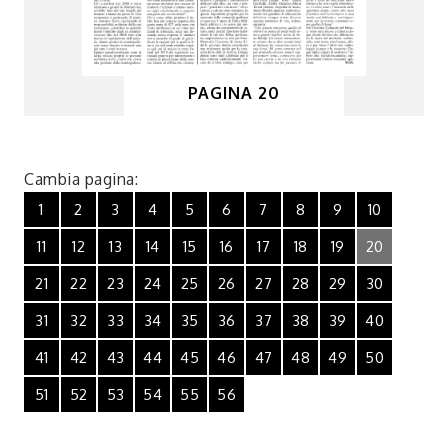
PAGINA 20
Cambia pagina:
1
2
3
4
5
6
7
8
9
10
11
12
13
14
15
16
17
18
19
20
21
22
23
24
25
26
27
28
29
30
31
32
33
34
35
36
37
38
39
40
41
42
43
44
45
46
47
48
49
50
51
52
53
54
55
56