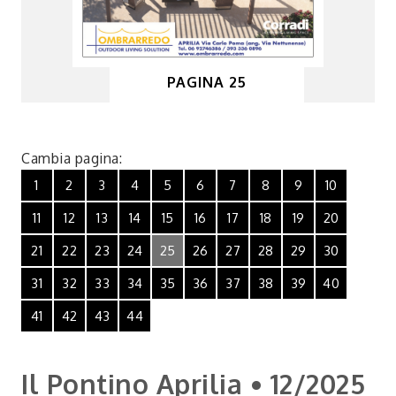
PAGINA 25
Cambia pagina:
1
2
3
4
5
6
7
8
9
10
11
12
13
14
15
16
17
18
19
20
21
22
23
24
25
26
27
28
29
30
31
32
33
34
35
36
37
38
39
40
41
42
43
44
Il Pontino Aprilia • 12/2025