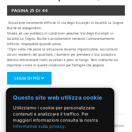
PAGINA 25 DI 44
Situazione veramente difficile in via degli Eucalipti in località La Gogna
Buche ed allagamenti
Strada ad uso pubblico in condizioni pessime. Via degli Eucalipti in
località La Cogna. Buche e avvallamenti rendono l’attraversamento
difficile. Impossibile quando piove.
“Ogni volta che piove la situazione diventa impraticabile, raccontano
alcuni residenti del quartiere, i bambini per prendere il bus scolastico
devono attraversare tratti avvallati e pieni di fango. Non crediamo sia
dignitoso vivere in queste condizioni per famiglie che pagano
regolarmente le tasse come tutti gli altri cittadini eppure ricevono una
condizione di serie b”.
LEGGI DI PIÙ
Una situazione che va avanti da molti anni, troppi. Una condizione
difficile per il quartiere che non presenta solo questa problematica. Il
consorzio di zona infatti spesso richiama l’attenzione delle istituzioni per
Questo sito web utilizza cookie
il risanamento igienico ambientale. In particolar modo gli allacci alla
condotta fognaria.
Utilizziamo i cookie per personalizzare
“Nel primo pomeriggio di giovedì 15 maggio, racconta Silvano De Paolis
coordinatore del consorzio di zona, in uno dei giri che periodicamente
contenuti e analizzare il traffico. Per
facciamo per verificare “se c’è vita” intorno agli impianti di sollevamento
maggiori informazioni consulta la nostra
presenti in varie parti della rete fognaria - per le vicende che ci hanno
©Il Pontino
- Reg, Trib. Roma n.399/86 - Angelo Capriotti Editore
Informativa sulla privacy
.
impegnato in questi ultimi mesi - abbiamo avuto quella che sembrava
s.r.l. - P.I. 01955091002 -
Privacy Policy