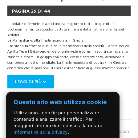
PAGINA 26 DI 44
Il sodalizio femminile apriliano ha raggiunto tutti i traguardi in
pochissimi anni. La squadra battuta in finale dalla formazione Hapoel
Yedidot
Le Mamasharks alla finale mondiale in Grecia
Che storia fantastica quella delle Mamasharks della società Pianeta Volley
Aprilia Team! È davvero emozionante vedere come, in soli tre anni, siano
riuscite a creare un gruppo così forte, coeso e determinato, arrivando a
competere a livello mondiale. La finale mondiale di Loutraki in Grecia ci
conferma che la passione, il cuore e il sacrificio di queste mamme sono un
esempio meraviglioso di come si possa raggiungere grandi traguardi anche
con impegno e tanta dedizione, nonostante gli impegni familiari. Questa
LEGGI DI PIÙ
esperienza di cinque giorni è stata sicuramente un mix di emozioni
intense: felicità, orgoglio e un senso di appartenenza che va oltre il campo
di gioco. È bello sapere che hanno creato un legame così forte anche fuori
Questo sito web utilizza cookie
dal campo, condividendo momenti di convivialità e amicizia che
rafforzano ancora di più il loro spirito di squadra.
Utilizziamo i cookie per personalizzare
Le parole di apprezzamento ricevute da tutti, anche dalle avversarie, sono
la testimonianza di quanto siano state brave e rispettate in questa
contenuti e analizzare il traffico. Per
avventura. Le Mamasharks sono davvero un esempio di come lo sport
maggiori informazioni consulta la nostra
possa unire, rafforzare i legami e far emergere il meglio di ognuno, anche
©Il Pontino
- Reg, Trib. Roma n.399/86 - Angelo Capriotti Editore
Informativa sulla privacy
.
in situazioni di grande sfida. È evidente quanto si è orgogliosi per tutto
s.r.l. - P.I. 01955091002 -
Privacy Policy