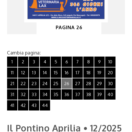
PAGINA 26
Cambia pagina:
1
2
3
4
5
6
7
8
9
10
11
12
13
14
15
16
17
18
19
20
21
22
23
24
25
26
27
28
29
30
31
32
33
34
35
36
37
38
39
40
41
42
43
44
Il Pontino Aprilia • 12/2025