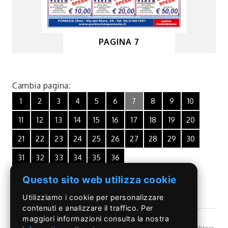
PAGINA 7
Cambia pagina:
1
2
3
4
5
6
7
8
9
10
11
12
13
14
15
16
17
18
19
20
21
22
23
24
25
26
27
28
29
30
31
32
33
34
35
36
Questo sito web utilizza cookie
Utilizziamo i cookie per personalizzare
contenuti e analizzare il traffico. Per
maggiori informazioni consulta la nostra